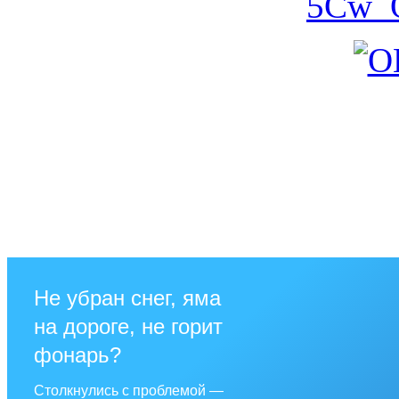
Не убран снег, яма
на дороге, не горит
фонарь?
Столкнулись с проблемой —