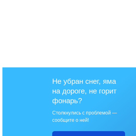
Не убран снег, яма
на дороге, не горит
фонарь?
Столкнулись с проблемой —
сообщите о ней!