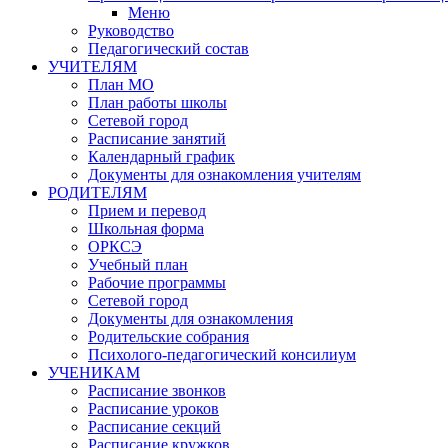
Меню
Руководство
Педагогический состав
УЧИТЕЛЯМ
План МО
План работы школы
Сетевой город
Расписание занятий
Календарный график
Документы для ознакомления учителям
РОДИТЕЛЯМ
Прием и перевод
Школьная форма
ОРКСЭ
Учебный план
Рабочие программы
Сетевой город
Документы для ознакомления
Родительские собрания
Психолого-педагогический консилиум
УЧЕНИКАМ
Расписание звонков
Расписание уроков
Расписание секций
Расписание кружков