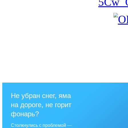
Не убран снег, яма
на дороге, не горит
фонарь?
Столкнулись с проблемой —