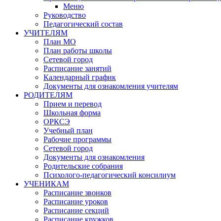
Меню
Руководство
Педагогический состав
УЧИТЕЛЯМ
План МО
План работы школы
Сетевой город
Расписание занятий
Календарный график
Документы для ознакомления учителям
РОДИТЕЛЯМ
Прием и перевод
Школьная форма
ОРКСЭ
Учебный план
Рабочие программы
Сетевой город
Документы для ознакомления
Родительские собрания
Психолого-педагогический консилиум
УЧЕНИКАМ
Расписание звонков
Расписание уроков
Расписание секций
Расписание кружков