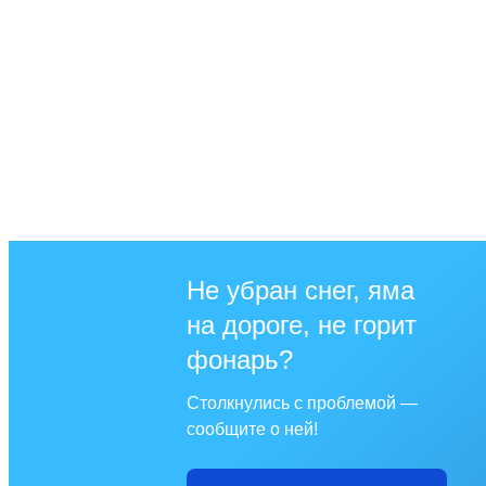
Не убран снег, яма
на дороге, не горит
фонарь?
Столкнулись с проблемой —
сообщите о ней!