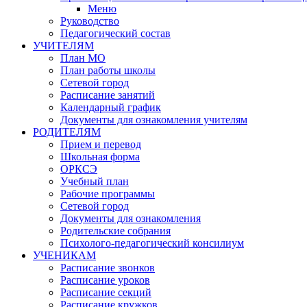
Меню
Руководство
Педагогический состав
УЧИТЕЛЯМ
План МО
План работы школы
Сетевой город
Расписание занятий
Календарный график
Документы для ознакомления учителям
РОДИТЕЛЯМ
Прием и перевод
Школьная форма
ОРКСЭ
Учебный план
Рабочие программы
Сетевой город
Документы для ознакомления
Родительские собрания
Психолого-педагогический консилиум
УЧЕНИКАМ
Расписание звонков
Расписание уроков
Расписание секций
Расписание кружков