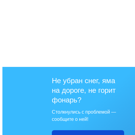
Не убран снег, яма
на дороге, не горит
фонарь?
Столкнулись с проблемой —
сообщите о ней!