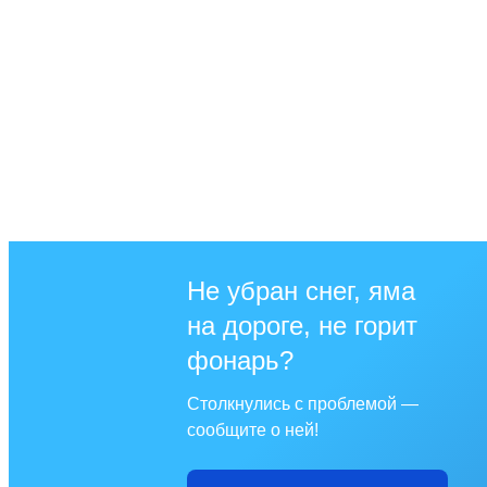
Не убран снег, яма
на дороге, не горит
фонарь?
Столкнулись с проблемой —
сообщите о ней!