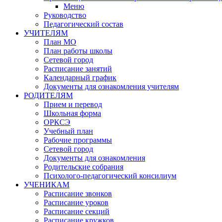
Меню
Руководство
Педагогический состав
УЧИТЕЛЯМ
План МО
План работы школы
Сетевой город
Расписание занятий
Календарный график
Документы для ознакомления учителям
РОДИТЕЛЯМ
Прием и перевод
Школьная форма
ОРКСЭ
Учебный план
Рабочие программы
Сетевой город
Документы для ознакомления
Родительские собрания
Психолого-педагогический консилиум
УЧЕНИКАМ
Расписание звонков
Расписание уроков
Расписание секций
Расписание кружков