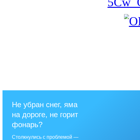
Не убран снег, яма
на дороге, не горит
фонарь?
Столкнулись с проблемой —